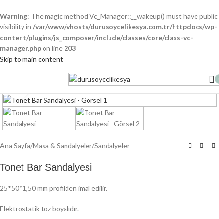
Warning
: The magic method Vc_Manager::__wakeup() must have public
visibility in
/var/www/vhosts/durusoycelikesya.com.tr/httpdocs/wp-
content/plugins/js_composer/include/classes/core/class-vc-
manager.php
on line
203
Skip to main content
Click to enlarge
Ana Sayfa
/
Masa & Sandalyeler
/
Sandalyeler
Tonet Bar Sandalyesi
25*50*1,50 mm profilden imal edilir.
Elektrostatik toz boyalıdır.