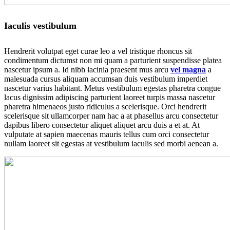
Iaculis vestibulum
Hendrerit volutpat eget curae leo a vel tristique rhoncus sit
condimentum dictumst non mi quam a parturient suspendisse platea
nascetur ipsum a. Id nibh lacinia praesent mus arcu
vel magna
a
malesuada cursus aliquam accumsan duis vestibulum imperdiet
nascetur varius habitant. Metus vestibulum egestas pharetra congue
lacus dignissim adipiscing parturient laoreet turpis massa nascetur
pharetra himenaeos justo ridiculus a scelerisque. Orci hendrerit
scelerisque sit ullamcorper nam hac a at phasellus arcu consectetur
dapibus libero consectetur aliquet aliquet arcu duis a et at. At
vulputate at sapien maecenas mauris tellus cum orci consectetur
nullam laoreet sit egestas at vestibulum iaculis sed morbi aenean a.