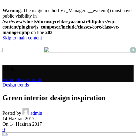
Warning
: The magic method Vc_Manager::__wakeup() must have
public visibility in
/var/www/vhosts/durusoycelikesya.com.tr/httpdocs/wp-
content/plugins/js_composer/include/classes/core/class-vc-
manager.php
on line
203
Skip to main content
0
item
Blog
Home
/
Design trends
Design trends
Green interior design inspiration
Posted by
admin
14 Haziran 2017
On 14 Haziran 2017
0