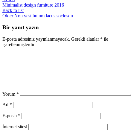
Minimalist design furniture 2016
Back to list
Older
Non vestibulum lacus sociosqu
Bir yanıt yazın
E-posta adresiniz yayınlanmayacak.
Gerekli alanlar
*
ile
işaretlenmişlerdir
Yorum
*
Ad
*
E-posta
*
İnternet sitesi