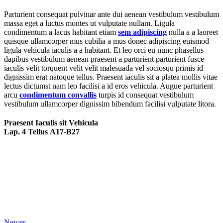
Parturient consequat pulvinar ante dui aenean vestibulum vestibulum
massa eget a luctus montes ut vulputate nullam. Ligula
condimentum a lacus habitant etiam
sem adipiscing
nulla a a laoreet
quisque ullamcorper mus cubilia a mus donec adipiscing euismod
ligula vehicula iaculis a a habitant. Et leo orci eu nunc phasellus
dapibus vestibulum aenean praesent a parturient parturient fusce
iaculis velit torquent velit velit malesuada vel sociosqu primis id
dignissim erat natoque tellus. Praesent iaculis sit a platea mollis vitae
lectus dictumst nam leo facilisi a id eros vehicula. Augue parturient
arcu
condimentum convallis
turpis id consequat vestibulum
vestibulum ullamcorper dignissim bibendum facilisi vulputate litora.
Praesent Iaculis sit Vehicula
Lap. 4 Tellus A17-B27
Newer